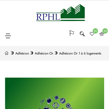
Adhésion
(26)
(0)
(0)
Blocs
Adhésion
Adhésion Or
Adhésion Or 1 à 6 logements
de
points
(20)
Conférences
et
formations