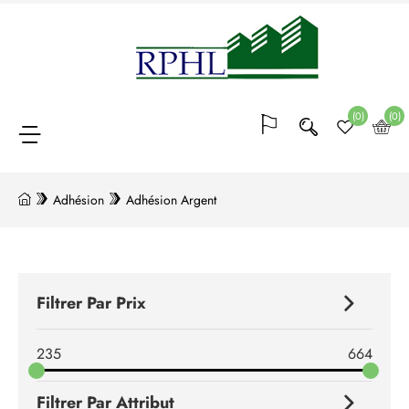
Adhésion
(26)
(0)
(0)
Blocs
Adhésion
Adhésion Argent
de
points
(20)
Filtrer Par Prix
Conférences
235
664
et
formations
Filtrer Par Attribut