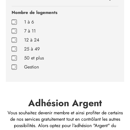
(70)
Nombre de logements
1 à 6
7 à 11
SeecliQ
12 à 24
(1)
25 à 49
Contactez-
50 et plus
nous
Gestion
Adhésion Argent
Vous souhaitez devenir membre et ainsi profiter de certains
de nos services gratuitement tout en contrôlant les autres
possibilités. Alors optez pour l'adhésion "Argent" du